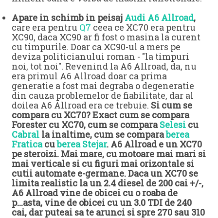
Apare in schimb in peisaj
Audi A6 Allroad
,
care era pentru
Q7
ceea ce XC70 era pentru
XC90, daca XC90 ar fi fost o masina la curent
cu timpurile. Doar ca XC90-ul a mers pe
deviza politicianului roman - "la timpuri
noi, tot noi". Revenind la A6 Allroad, da, nu
era primul A6 Allroad doar ca prima
generatie a fost mai degraba o degeneratie
din cauza problemelor de fiabilitate, dar al
doilea A6 Allroad era ce trebuie.
Si cum se
compara cu XC70? Exact cum se compara
Forester cu XC70, cum se compara
Selesi
cu
Cabral
la inaltime, cum se compara
berea
Fratica
cu
berea Stejar
. A6 Allroad e un XC70
pe steroizi. Mai mare, cu motoare mai mari si
mai verticale si cu figuri mai orizontale si
cutii automate e-germane. Daca un XC70 se
limita realistic la un 2.4 diesel de 200 cai +/-,
A6 Allroad vine de obicei cu o roaba de
p...asta, vine de obicei cu un 3.0 TDI de 240
cai, dar puteai sa te arunci si spre 270 sau 310