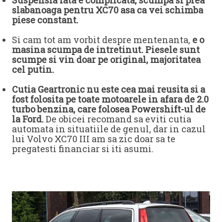
Suspensia fata e complicata, scumpa si prea
slabanoaga pentru XC70 asa ca vei schimba
piese constant.
Si cam tot am vorbit despre mentenanta,
e o
masina scumpa de intretinut. Piesele sunt
scumpe si vin doar pe original, majoritatea
cel putin.
Cutia Geartronic nu este cea mai reusita si a
fost folosita pe toate motoarele in afara de 2.0
turbo benzina, care folosea Powershift-ul de
la Ford.
De obicei recomand sa eviti cutia
automata in situatiile de genul, dar in cazul
lui Volvo XC70 III am sa zic doar sa te
pregatesti financiar si iti asumi.