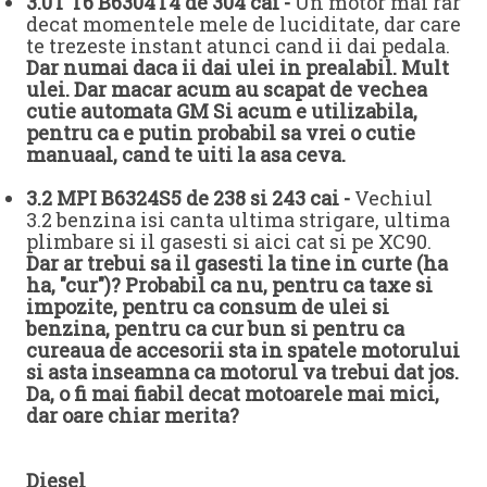
3.0T T6 B6304T4 de 304 cai -
Un motor mai rar
decat momentele mele de luciditate, dar care
te trezeste instant atunci cand ii dai pedala.
Dar numai daca ii dai ulei in prealabil. Mult
ulei. Dar macar acum au scapat de vechea
cutie automata GM Si acum e utilizabila,
pentru ca e putin probabil sa vrei o cutie
manuaal, cand te uiti la asa ceva.
3.2 MPI B6324S5 de 238 si 243 cai -
Vechiul
3.2 benzina isi canta ultima strigare, ultima
plimbare si il gasesti si aici cat si pe XC90.
Dar ar trebui sa il gasesti la tine in curte (ha
ha, "cur")? Probabil ca nu, pentru ca taxe si
impozite, pentru ca consum de ulei si
benzina, pentru ca cur bun si pentru ca
cureaua de accesorii sta in spatele motorului
si asta inseamna ca motorul va trebui dat jos.
Da, o fi mai fiabil decat motoarele mai mici,
dar oare chiar merita?
Diesel