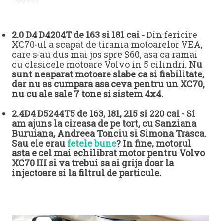
2.0 D4 D4204T de 163 si 181 cai -
Din fericire
XC70-ul a scapat de tirania motoarelor VEA,
care s-au dus mai jos spre S60, asa ca ramai
cu clasicele motoare Volvo in 5 cilindri.
Nu
sunt neaparat motoare slabe ca si fiabilitate,
dar nu as cumpara asa ceva pentru un XC70,
nu cu ale sale 7 tone si sistem 4x4.
2.4D4 D5244T5 de 163, 181, 215 si 220 cai - Si
am ajuns la cireasa de pe tort, cu Sanziana
Buruiana, Andreea Tonciu si Simona Trasca.
Sau ele erau
fetele bune
? In fine, motorul
asta e cel mai echilibrat motor pentru Volvo
XC70 III si va trebui sa ai grija doar la
injectoare si la filtrul de particule.