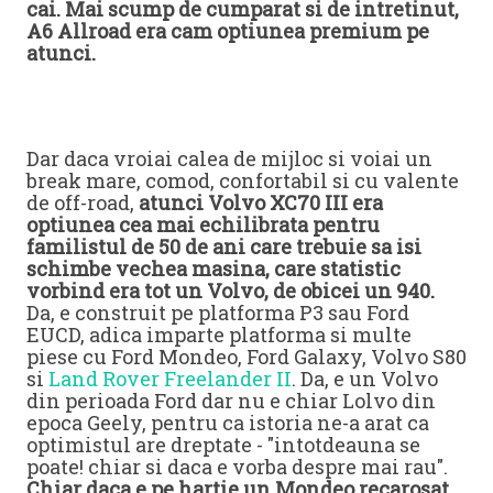
cai. Mai scump de cumparat si de intretinut,
A6 Allroad era cam optiunea premium pe
atunci.
Dar daca vroiai calea de mijloc si voiai un
break mare, comod, confortabil si cu valente
de off-road,
atunci Volvo XC70 III era
optiunea cea mai echilibrata pentru
familistul de 50 de ani care trebuie sa isi
schimbe vechea masina, care statistic
vorbind era tot un Volvo, de obicei un 940.
Da, e construit pe platforma P3 sau Ford
EUCD, adica imparte platforma si multe
piese cu Ford Mondeo, Ford Galaxy, Volvo S80
si
Land Rover Freelander II
. Da, e un Volvo
din perioada Ford dar nu e chiar Lolvo din
epoca Geely, pentru ca istoria ne-a arat ca
optimistul are dreptate - "intotdeauna se
poate! chiar si daca e vorba despre mai rau".
Chiar daca e pe hartie un Mondeo recarosat,