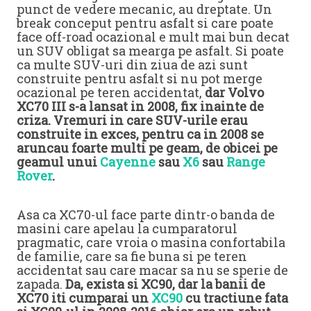
punct de vedere mecanic, au dreptate. Un
break conceput pentru asfalt si care poate
face off-road ocazional e mult mai bun decat
un SUV obligat sa mearga pe asfalt. Si poate
ca multe SUV-uri din ziua de azi sunt
construite pentru asfalt si nu pot merge
ocazional pe teren accidentat,
dar Volvo
XC70 III s-a lansat in 2008, fix inainte de
criza. Vremuri in care SUV-urile erau
construite in exces, pentru ca in 2008 se
aruncau foarte multi pe geam, de obicei pe
geamul unui
Cayenne
sau
X6
sau
Range
Rover
.
Asa ca XC70-ul face parte dintr-o banda de
masini care apelau la cumparatorul
pragmatic, care vroia o masina confortabila
de familie, care sa fie buna si pe teren
accidentat sau care macar sa nu se sperie de
zapada.
Da, exista si XC90, dar la banii de
XC70 iti cumparai un
XC90
cu tractiune fata