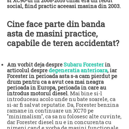
si XC90-ul in 2008-2016 chiar era un rebut
social, fiind practic aceeasi masina din 2003.
Cine face parte din banda
asta de masini practice,
capabile de teren accidentat?
Am vorbit deja despre
Subaru Forester
in
articolul despre
degeneratia anterioara
, iar
Forester in perioada asta s-a cam pierdut pe
drum pentru ca a avut cea mai neagra
perioada in Europa, perioada in care au
introdus motorul diesel
. Mai bine si-l
introduceau acolo unde nu bate soarele, ca
si-ar fi salvat reputatie. Da, Forester benzina
ramane in continuare un XC70 pe
"minimalism", ca sa nu folosesc alte cuvinte,
dar Forester diesel nu e in concurenta cu
nimeni cand e vorba de masini functionale.