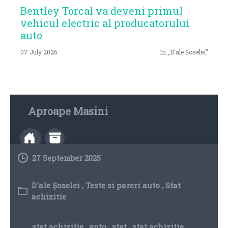
Bentley Torcal va deveni primul
vehicul electric al producatorului
auto
07 July 2026
In „D'ale Șoselei”
Aproape Masini
27 September 2025
D'ale Șoselei
,
Teste si pareri auto
,
Sfat
achizitie
sfat achizitie
,
auto
,
sfat
,
sfat achizitie
,