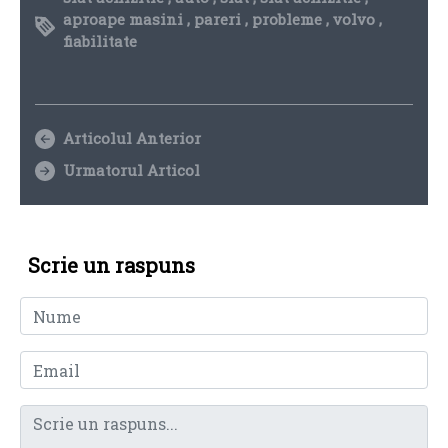
aproape masini
,
pareri
,
probleme
,
volvo
,
fiabilitate
Articolul Anterior
Urmatorul Articol
Scrie un raspuns